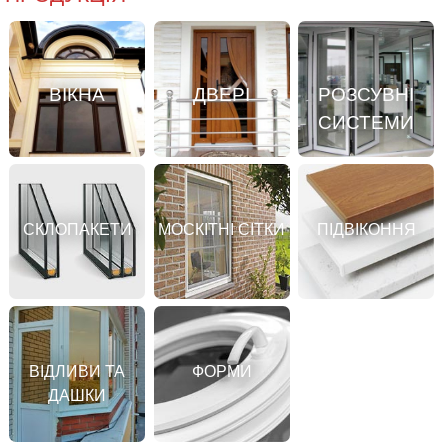
ВІКНА
ДВЕРІ
РОЗСУВНІ
СИСТЕМИ
СКЛОПАКЕТИ
МОСКІТНІ СІТКИ
ПІДВІКОННЯ
ВІДЛИВИ ТА
ФОРМИ
ДАШКИ