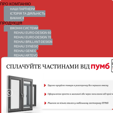
ПРО КОМПАНІЮ
НАШІ ПАРТНЕРИ
ІСТОРІЯ ТА ДІЯЛЬНІСТЬ
ВАКАНСІЇ
ПРОДУКЦІЯ
ВІКОННІ СИСТЕМИ
УКР
REHAU EURO-DESIGN 60
0 800 500 419
REHAU EURO-DESIGN 70
REHAU BRILLANT-DESIGN
REHAU SYNEGO
REHAU GENEO
REHAU ARTEVO
ДВЕРНІ СИСТЕМИ
КАТАЛОГ ДВЕРЕЙ
REHAU EURO-DESIGN 60
REHAU BRILLANT-DESIGN
REHAU SYNEGO
REHAU GENEO
РОЗСУВНІ СИСТЕМИ
ПІДЙОМНО-ЗСУВНІ СИСТЕМИ
ПАРАЛЕЛЬНО-ЗСУВНІ СИСТЕМИ
АВТОМАТИЧНІ СИСТЕМИ
РУЧНІ СИСТЕМИ
REHAU SYNEGO SLIDE