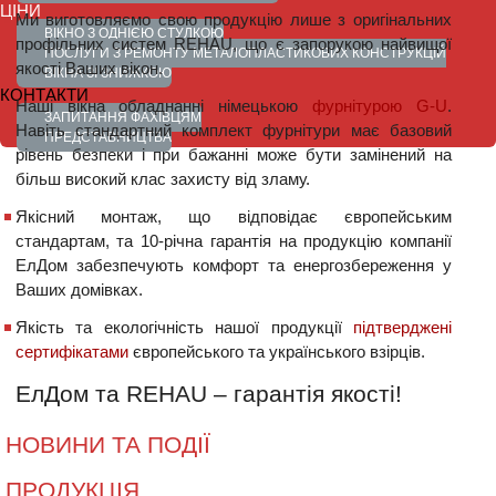
ЦІНИ
Ми виготовляємо свою продукцію лише з оригінальних
ВІКНО З ОДНІЄЮ СТУЛКОЮ
профільних систем REHAU, що є запорукою найвищої
ПОСЛУГИ З РЕМОНТУ МЕТАЛОПЛАСТИКОВИХ КОНСТРУКЦІЙ
якості Ваших вікон.
ВІКНА ЗІ ЗНИЖКОЮ
КОНТАКТИ
Наші вікна обладнанні німецькою
фурнітурою G-U
.
ЗАПИТАННЯ ФАХІВЦЯМ
Навіть стандартний комплект фурнітури має базовий
ПРЕДСТАВНИЦТВА
рівень безпеки і при бажанні може бути замінений на
більш високий клас захисту від зламу.
Якісний монтаж, що відповідає європейським
стандартам, та 10-річна гарантія на продукцію компанії
ЕлДом забезпечують комфорт та енергозбереження у
Ваших домівках.
Якість та екологічність нашої продукції
підтверджені
сертифікатами
європейського та українського взірців.
ЕлДом та REHAU – гарантія якості!
НОВИНИ ТА ПОДІЇ
ПРОДУКЦІЯ