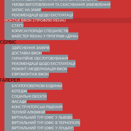
УМОВИ ВИГОТОВЛЕННЯ ТА СКАСУВАННЯ ЗАМОВЛЕННЯ
ЗАПИС НА ЗАМІР
РЕКОМЕНДАЦІЇ ЩОДО ЕКСПУАТАЦІЇ
МОНТАЖ ВІКОН З ПРОФІЛЮ REHAU
СТАТТІ
КОРИСНІ ПОРАДИ СПЕЦІАЛІСТІВ
МАЙСТЕР REHAU У ПРОГРАМІ «ДАЧА»
СЕРВІС
ЗДІЙСНЕННЯ ЗАМІРІВ
ДОСТАВКА ВІКОН
ГАРАНТІЙНЕ ОБСЛУГОВУВАННЯ
РЕКОМЕНДАЦІЇ ЩОДО ЕКСПЛУАТАЦІЇ
РЕМОНТ І МОДЕРНІЗАЦІЯ ВІКОН
ЄВРОМОНТАЖ ВІКОН
ГАЛЕРЕЯ
БАГАТОПОВЕРХОВІ БУДИНКИ
КОТЕДЖІ
СОЦІАЛЬНІ ОБ'ЄКТИ
ФАСАДИ
КОНСТРУКТОРСЬКІ РІШЕННЯ
ТЕПЛИЙ АЛЮМІНІЙ
ВІРТУАЛЬНИЙ ТУР (ОФІС У ЛЬВОВІ)
ВІРТУАЛЬНИЙ ТУР (ОФІС В ТЕРНОПОЛІ)
ВІРТУАЛЬНИЙ ТУР (ОФІС У ЛУЦЬКУ)