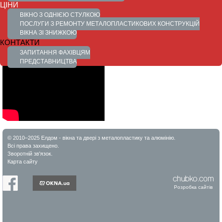
ЦІНИ
ВІКНО З ОДНІЄЮ СТУЛКОЮ
ПОСЛУГИ З РЕМОНТУ МЕТАЛОПЛАСТИКОВИХ КОНСТРУКЦІЙ
ВІКНА ЗІ ЗНИЖКОЮ
КОНТАКТИ
ЗАПИТАННЯ ФАХІВЦЯМ
ПРЕДСТАВНИЦТВА
© 2010–2025 Елдом - вікна та двері з металопластику та алюмінію.
Всі права захищено.
Зворотній зв'язок.
Карта сайту
Розробка сайтів