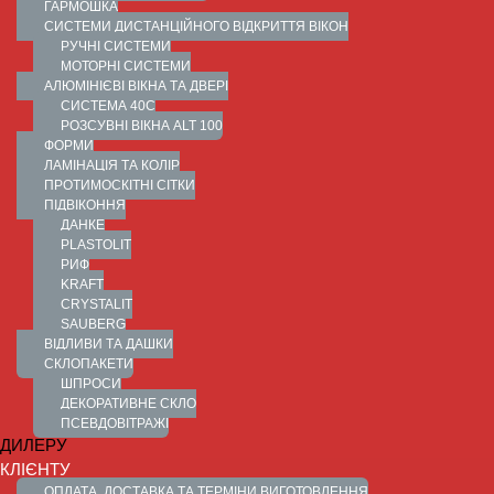
ГАРМОШКА
СИСТЕМИ ДИСТАНЦІЙНОГО ВІДКРИТТЯ ВІКОН
РУЧНІ СИСТЕМИ
МОТОРНІ СИСТЕМИ
АЛЮМІНІЄВІ ВІКНА ТА ДВЕРІ
СИСТЕМА 40С
РОЗСУВНІ ВІКНА ALT 100
ФОРМИ
ЛАМІНАЦІЯ ТА КОЛІР
ПРОТИМОСКІТНІ СІТКИ
ПІДВІКОННЯ
ДАНКЕ
PLASTOLIT
РИФ
KRAFT
CRYSTALIT
SAUBERG
ВІДЛИВИ ТА ДАШКИ
СКЛОПАКЕТИ
ШПРОСИ
ДЕКОРАТИВНЕ СКЛО
ПСЕВДОВІТРАЖІ
ДИЛЕРУ
КЛІЄНТУ
ОПЛАТА, ДОСТАВКА ТА ТЕРМІНИ ВИГОТОВЛЕННЯ