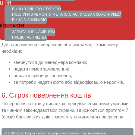
ЦІНИ
законодавством України.
ВІКНО З ОДНІЄЮ СТУЛКОЮ
ПОСЛУГИ З РЕМОНТУ МЕТАЛОПЛАСТИКОВИХ КОНСТРУКЦІЙ
Претензії щодо якості приймаються протягом гарантійного
ВІКНА ЗІ ЗНИЖКОЮ
строку.
КОНТАКТИ
ЗАПИТАННЯ ФАХІВЦЯМ
5. Порядок подання рекламації
ПРЕДСТАВНИЦТВА
Для оформлення повернення або рекламації Замовнику
необхідно:
звернутися до менеджера компанії;
надати номер замовлення;
описати причину звернення;
за потреби надати фото або відеофіксацію недоліків.
6. Строк повернення коштів
Повернення коштів у випадках, передбачених цими умовами
та чинним законодавством України, здійснюється протягом 7
(семи) банківських днів з моменту погодження повернення.
© 2010–2025 Елдом - вікна та двері з металопластику та алюмінію.