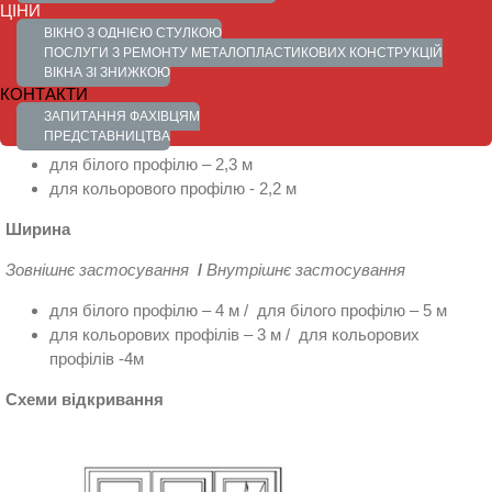
ЦІНИ
Maco
ВІКНО З ОДНІЄЮ СТУЛКОЮ
Легкість в догляді
ПОСЛУГИ З РЕМОНТУ МЕТАЛОПЛАСТИКОВИХ КОНСТРУКЦІЙ
ВІКНА ЗІ ЗНИЖКОЮ
Максимальні розміри
КОНТАКТИ
ЗАПИТАННЯ ФАХІВЦЯМ
Висота
ПРЕДСТАВНИЦТВА
для білого профілю – 2,3 м
для кольорового профілю - 2,2 м
Ширина
Зовнішнє застосування
/
Внутрішнє застосування
для білого профілю – 4 м / для білого профілю – 5 м
для кольорових профілів – 3 м / для кольорових
профілів -4м
Схеми відкри
вання