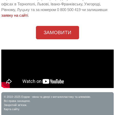
офісах в Тернополі, Львові, Івано-Франківську, Ужгороді,
Рівному, Луцьку та за номером 0 800 500 419 чи залишивши
заявку на сайті
.
ЗАМОВИТИ
© 2010–2025 Елдом - вікна та двері з металопластику та алюмінію.
Всі права захищено.
Зворотній зв'язок.
Карта сайту