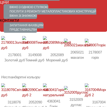
ЦІНИ
Кольорова гамма плівок досить різноманітна:
ВІКНО З ОДНІЄЮ СТУЛКОЮ
ПОСЛУГИ З РЕМОНТУ МЕТАЛОПЛАСТИКОВИХ КОНСТРУКЦІЙ
Теплі відтінки коричневого додадуть нотку затишку та
ВІКНА ЗІ ЗНИЖКОЮ
КОНТАКТИ
комфорту вашому дому.
ЗАПИТАННЯ ФАХІВЦЯМ
Стандартні кольори
ПРЕДСТАВНИЦТВА
2065021
2178007
2178001
3149008
2052089
махагон
горіх
Золотий дуб
Темний дуб
Морений дуб
Нестандартні кольори
3152009
4363041
3118076
2052090
3167004
дуглас
Горіх