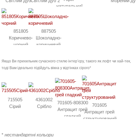
Світлий дуб
Світлий дуб 2
Морений ду
натуральний
851805
887505
Коричнево-
Шоколадно-
чорний
коричневий
Якщо Ви прихильник сучасного стилю інтер’єру, такого як лофт чи хай-тек,
тоді Вам ідеально підійдуть вікна у відтінках сірого*
715505
4361002
701605-808300
701605
Сірий
Срібло
Антрацит грей
Антрацит грей
гладкий
структурований
*
нестандартні кольори