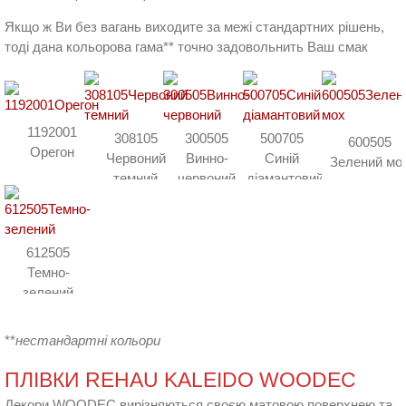
Якщо ж Ви без вагань виходите за межі стандартних рішень,
тоді дана кольорова гама** точно задовольнить Ваш смак
1192001
308105
300505
500705
600505
Орегон
Червоний
Винно-
Синій
Зелений мо
темний
червоний
діамантовий
612505
Темно-
зелений
**
нестандартні кольори
ПЛІВКИ REHAU KALEIDO WOODEC
Декори WOODEC вирізняються своєю матовою поверхнею та